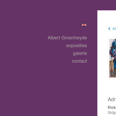
Al
Albert Groenheyde
exposities
galerie
contact
Adr
Klo
Strij