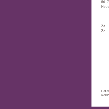
5617
Nede
Za
Zo
Het c
worde