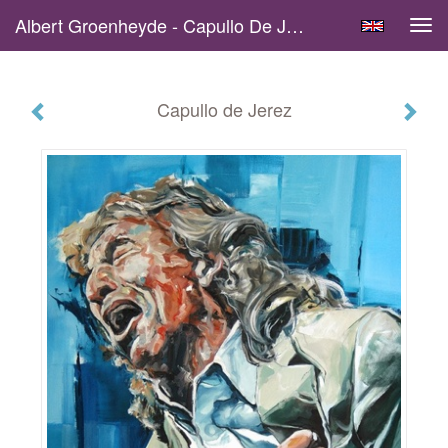
Albert Groenheyde - Capullo De Jerez
Tog
navi
Capullo de Jerez