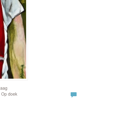
raag
| Op doek