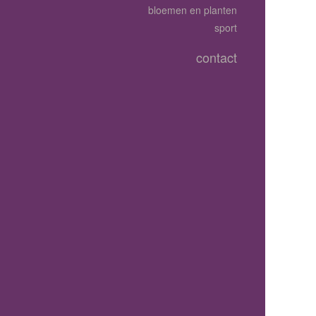
bloemen en planten
sport
contact