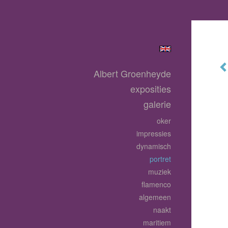
Albert Groenheyde
exposities
galerie
oker
impressies
dynamisch
portret
muziek
flamenco
algemeen
naakt
maritiem