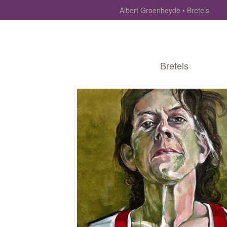
Albert Groenheyde
Bretels
Bretels