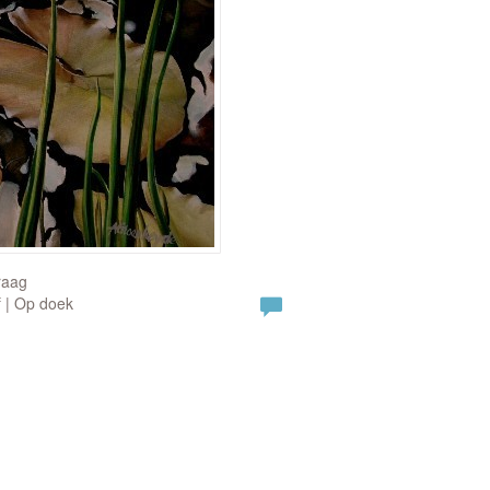
raag
f | Op doek