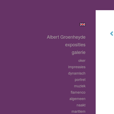
Albert Groenheyde
exposities
galerie
oker
impressies
dynamisch
portret
muziek
flamenco
algemeen
naakt
maritiem