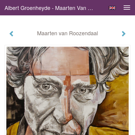
Albert Groenheyde - Maarten Van Roozendaal
Tog
navi
Maarten van Roozendaal