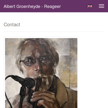
Albert Groenheyde - Reageer
Tog
navi
Contact