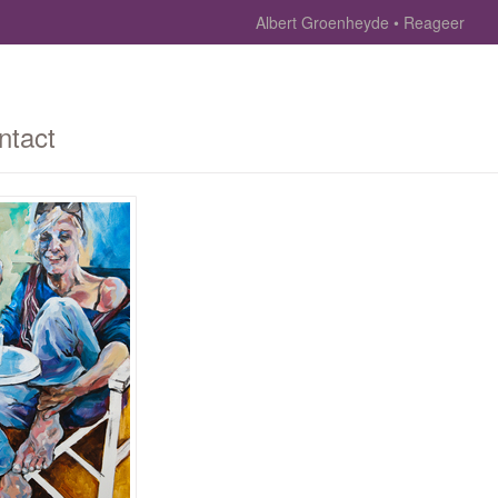
Albert Groenheyde
Reageer
ntact