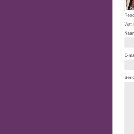
Reac
Wat j
Naa
E-ma
Beri